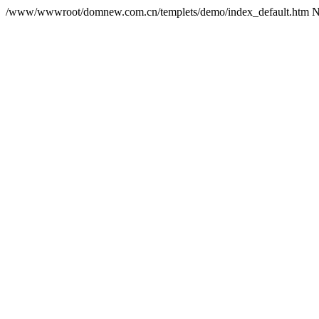
/www/wwwroot/domnew.com.cn/templets/demo/index_default.htm N